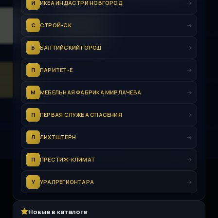
И
ИКЕА ИНДАСТРИ НОВГОРОД
С
СТРОЙ-СК
Б
БАЛТИЙСКИЙ ГОРОД
П
ПАРИТЕТ-Е
М
МЕБЕЛЬНАЯ ФАБРИКА МИРЛАЧЕВА
П
ПЕРВАЯ СЛУЖБА СПАСЕНИЯ
Л
ЛИХТШТЕРН
П
ПРЕСТИЖ-КЛИМАТ
У
УРАЛРЕГИОНТАРА
Новые в каталоге