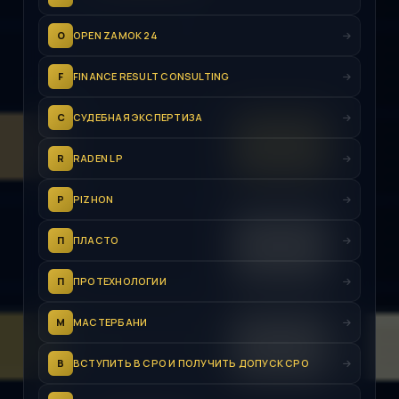
O
OPEN ZAMOK 24
F
FINANCE RESULT CONSULTING
С
СУДЕБНАЯ ЭКСПЕРТИЗА
R
RADEN LP
P
PIZHON
П
ПЛАСТО
П
ПРОТЕХНОЛОГИИ
М
МАСТЕРБАНИ
В
ВСТУПИТЬ В СРО И ПОЛУЧИТЬ ДОПУСК СРО