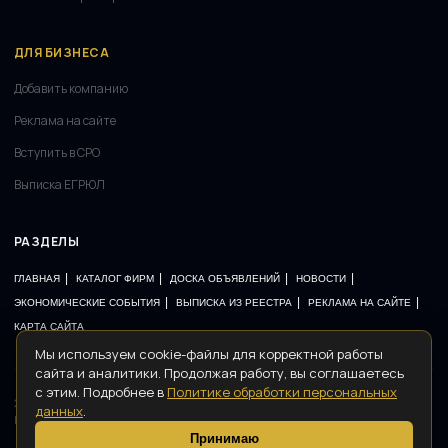
ДЛЯ БИЗНЕСА
Добавить компанию
Реклама на сайте
Вступить в СРО
Выписка ЕГРЮЛ
РАЗДЕЛЫ
|
|
|
|
ГЛАВНАЯ
КАТАЛОГ ФИРМ
ДОСКА ОБЪЯВЛЕНИЙ
НОВОСТИ
|
|
|
ЭКОНОМИЧЕСКИЕ СОБЫТИЯ
ВЫПИСКА ИЗ РЕЕСТРА
РЕКЛАМА НА САЙТЕ
КАРТА САЙТА
Мы используем cookie-файлы для корректной работы
сайта и аналитики. Продолжая работу, вы соглашаетесь
с этим. Подробнее в
Политике обработки персональных
2008–2026 ©
РЕГИСТРАТОР
· Все права защищены
данных
.
Политика конфиденциальности
Договор-оферта
Контакты
Карта сайта
Принимаю