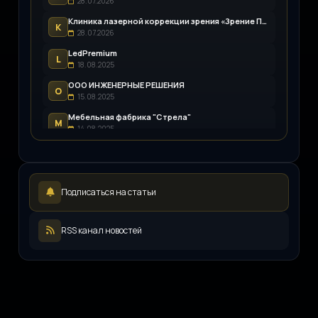
28.07.2026
Клиника лазерной коррекции зрения «Зрение Пенза»
К
28.07.2026
LedPremium
L
18.08.2025
ООО ИНЖЕНЕРНЫЕ РЕШЕНИЯ
О
15.08.2025
Мебельная фабрика "Стрела"
М
14.08.2025
Строительная компания «Капитал-Строй»
С
13.08.2025
Возим.ру
В
Подписаться на статьи
12.08.2025
LEDpremium
L
12.08.2025
RSS канал новостей
Русский инженерный клуб
Р
11.08.2025