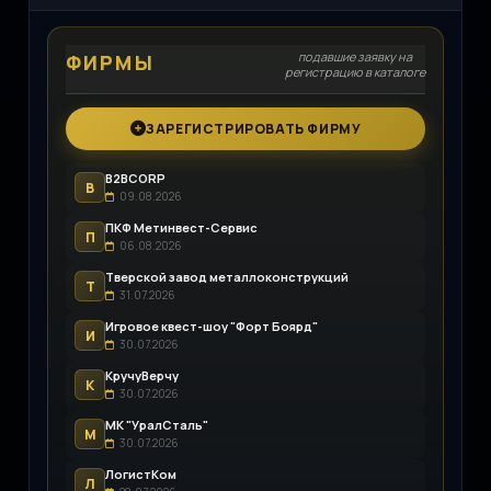
подавшие заявку на
ФИРМЫ
регистрацию в каталоге
ЗАРЕГИСТРИРОВАТЬ ФИРМУ
B2BCORP
B
09.08.2026
ПКФ Метинвест-Сервис
П
06.08.2026
Тверской завод металлоконструкций
Т
31.07.2026
Игровое квест-шоу "Форт Боярд"
И
30.07.2026
КручуВерчу
К
30.07.2026
МК "УралСталь"
М
30.07.2026
ЛогистКом
Л